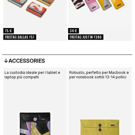
75 €
34 €
FREITAG DALLAS F51
FREITAG JUSTIN F380
↓ACCESSORIES
La custodia ideale per i tablet e
Robusto, perfetto per Macbook e
laptop più compatti
per notebook sottili 13-14 pollici