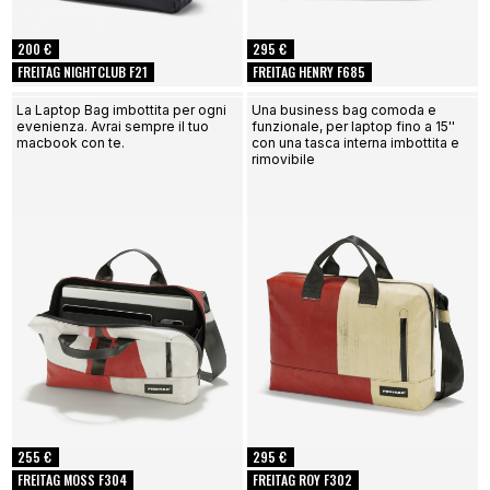
200 €
295 €
FREITAG NIGHTCLUB F21
FREITAG HENRY F685
La Laptop Bag imbottita per ogni
Una business bag comoda e
evenienza. Avrai sempre il tuo
funzionale, per laptop fino a 15''
macbook con te.
con una tasca interna imbottita e
rimovibile
255 €
295 €
FREITAG MOSS F304
FREITAG ROY F302