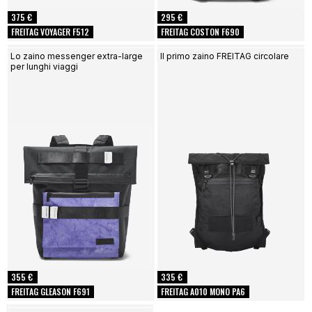
375 €
295 €
FREITAG VOYAGER F512
FREITAG COSTON F690
Lo zaino messenger extra-large
Il primo zaino FREITAG circolare
per lunghi viaggi
355 €
335 €
FREITAG GLEASON F691
FREITAG A010 MONO PA6