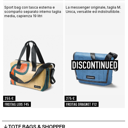
Sport bag con tasca esterna e
La messenger originale, taglia M.
scomparto separato interno taglia
Unica, versatile ed indistruttibile.
media, capienza 19 litri
255 €
275 €
FREITAG LOIS F45
FREITAG DRAGNET F12
↓TOTE BAGS & SHOPPER