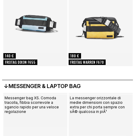
140 €
180 €
FREITAG DIXON F655
FREITAG WARREN F670
↓MESSENGER & LAPTOP BAG
Messenger bag XS. Comoda
La messenger orizzontale di
tracolla, fibbia scorrevole a
medie dimensioni con spazio
sgancio rapido per una veloce
extra per chi porta sempre con
regolazione
sÃ© qualcosa in piÃ¹