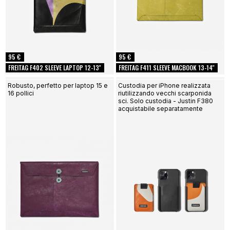
95 €
95 €
FREITAG F402 SLEEVE LAPTOP 12-13''
FREITAG F411 SLEEVE MACBOOK 13-14''
Robusto, perfetto per laptop 15 e
Custodia per iPhone realizzata
16 pollici
riutilizzando vecchi scarponida
sci. Solo custodia - Justin F380
acquistabile separatamente