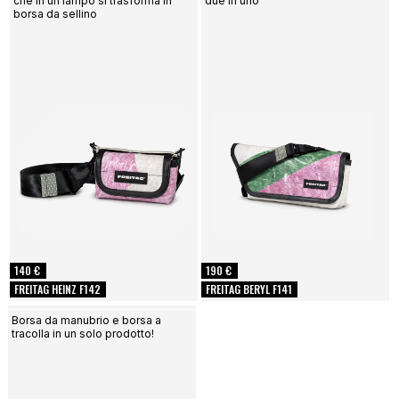
che in un lampo si trasforma in
due in uno
PORTACHIAVI
borsa da sellino
ALTRI ACCESSORI
140 €
190 €
FREITAG HEINZ F142
FREITAG BERYL F141
Borsa da manubrio e borsa a
tracolla in un solo prodotto!