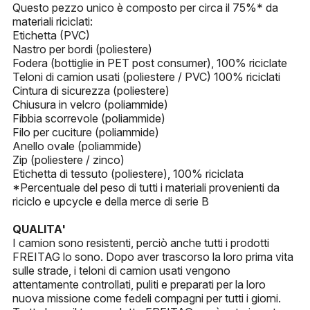
Questo pezzo unico è composto per circa il 75%* da
materiali riciclati:
Etichetta (PVC)
Nastro per bordi (poliestere)
Fodera (bottiglie in PET post consumer), 100% riciclate
Teloni di camion usati (poliestere / PVC) 100% riciclati
Cintura di sicurezza (poliestere)
Chiusura in velcro (poliammide)
Fibbia scorrevole (poliammide)
Filo per cuciture (poliammide)
Anello ovale (poliammide)
Zip (poliestere / zinco)
Etichetta di tessuto (poliestere), 100% riciclata
*Percentuale del peso di tutti i materiali provenienti da
riciclo e upcycle e della merce di serie B
QUALITA'
I camion sono resistenti, perciò anche tutti i prodotti
FREITAG lo sono. Dopo aver trascorso la loro prima vita
sulle strade, i teloni di camion usati vengono
attentamente controllati, puliti e preparati per la loro
nuova missione come fedeli compagni per tutti i giorni.