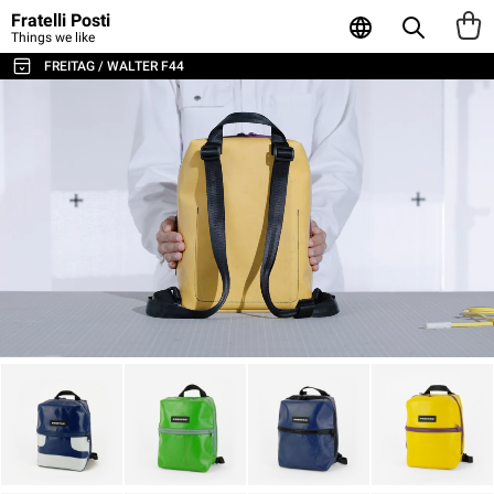
Fratelli Posti
Things we like
FREITAG / WALTER F44
TUTTE LE BORSE E GLI ACCESSORI
BORSE A TRACOLLA E MESSENGER
ZAINI
SPORT E VIAGGI
BORSE PORTA LAPTOP
TOTE E SHOPPER
PORTAFOGLI E PORTACARTE
POUCH E CONTENITORI
CUSTODIE PER LAPTOP
AGENDA & NOTEBOOK