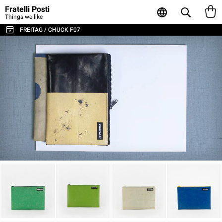
Fratelli Posti
Things we like
FREITAG / CHUCK F07
TUTTE LE BORSE E GLI ACCESSORI
BORSE A TRACOLLA E MESSENGER
ZAINI
SPORT E VIAGGI
BORSE PORTA LAPTOP
TOTE E SHOPPER
PORTAFOGLI E PORTACARTE
POUCH E CONTENITORI
CUSTODIE PER LAPTOP
AGENDA & NOTEBOOK