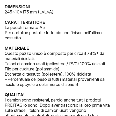
DIMENSIONI
245×10×175 mm (L×L×A)
CARATTERISTICHE
La pouch formato A5
Per cartoline postali e tutto ciò che finisce nell’ultimo
cassetto
MATERIALE
Questo pezzo unico è composto per circa il 78%* da
materiali riciclati:
Teloni di camion usati (poliestere / PVC) 100% riciclati
Filo per cuciture (poliammide)
Etichetta di tessuto (poliestere), 100% riciclata
*Percentuale del peso di tutti i materiali provenienti da
riciclo e upcycle e della merce di serie B
QUALITA'
I camion sono resistenti, perciò anche tutti i prodotti
FREITAG lo sono. Dopo aver trascorso la loro prima vita
sulle strade, i teloni di camion usati vengono
attentamente controllati, puliti e preparati per la loro