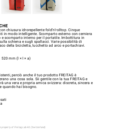
ICHE
on chiusura idrorepellente fold’n’rolltop. Cinque
nati in modo intelligente. Scomparto esterno con cerniera
e scomparto interno per il portatile. Imbottitura in
lla schiena e sugli spallacci. Varie possibilità di
asco della bicicletta, lucchetto ad arco e portachiavi.
 520 mm (l × l × a)
stenti, perciò anche il tuo prodotto FREITAG è
erano una cosa sola. Sii gentile con la tua FREITAG e
rà una vera e propria amica svizzera: discreta, sincera e
le quando hai bisogno.
sati
zza
 property of Freitag Lab AG (Switzerland).