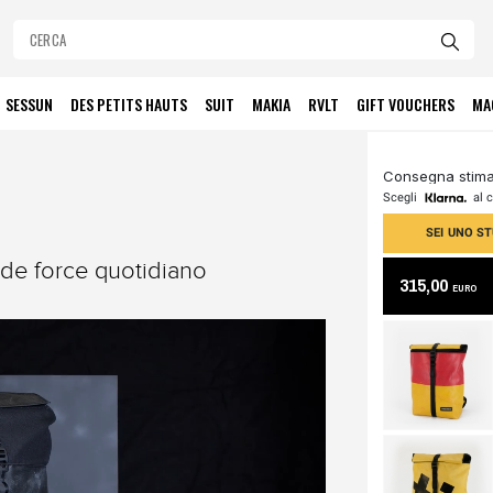
SESSUN
DES PETITS HAUTS
SUIT
MAKIA
RVLT
GIFT VOUCHERS
MA
Consegna stimat
Scegli
al c
SEI UNO ST
r de force quotidiano
315,00
EURO