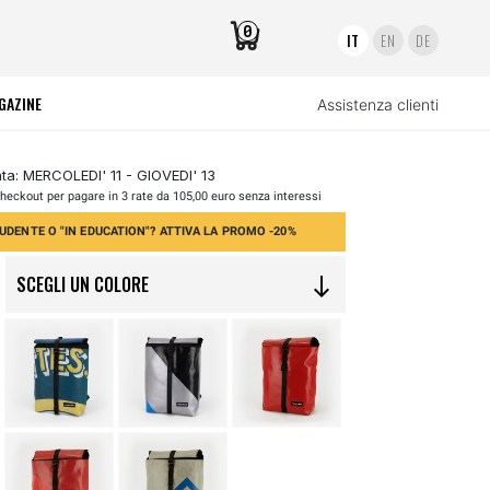
0
IT
EN
DE
GAZINE
Assistenza clienti
a: MERCOLEDI' 11 - GIOVEDI' 13
heckout per pagare in 3 rate da 105,00 euro senza interessi
UDENTE O "IN EDUCATION"? ATTIVA LA PROMO -20%
SCEGLI UN COLORE
south