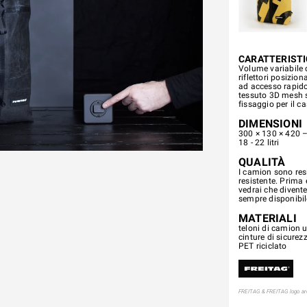
CARATTERIST
Volume variabile c
riflettori posizio
ad accesso rapido 
tessuto 3D mesh su
fissaggio per il c
DIMENSIONI
300 × 130 × 420 –
18 - 22 litri
QUALITÀ
I camion sono resi
resistente. Prima 
vedrai che divente
sempre disponibi
MATERIALI
teloni di camion u
cinture di sicure
PET riciclato
FREITAG & FREITAG logo are