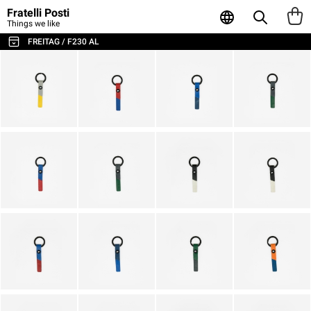
Fratelli Posti
Things we like
FREITAG / F230 AL
TUTTE LE BORSE E GLI ACCESSORI
BORSE A TRACOLLA E MESSENGER
ZAINI
SPORT E VIAGGI
BORSE PORTA LAPTOP
TOTE E SHOPPER
PORTAFOGLI E PORTACARTE
POUCH E CONTENITORI
CUSTODIE PER LAPTOP
AGENDA & NOTEBOOK