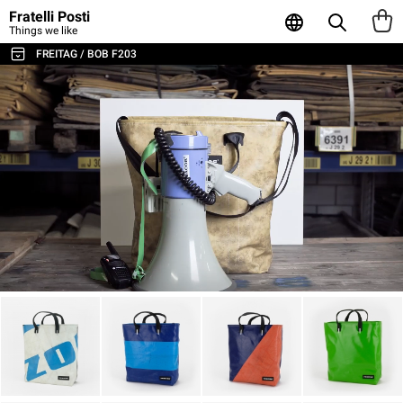
Fratelli Posti
Things we like
FREITAG / BOB F203
TUTTE LE BORSE E GLI ACCESSORI
BORSE A TRACOLLA E MESSENGER
ZAINI
SPORT E VIAGGI
BORSE PORTA LAPTOP
TOTE E SHOPPER
PORTAFOGLI E PORTACARTE
POUCH E CONTENITORI
CUSTODIE PER LAPTOP
AGENDA & NOTEBOOK