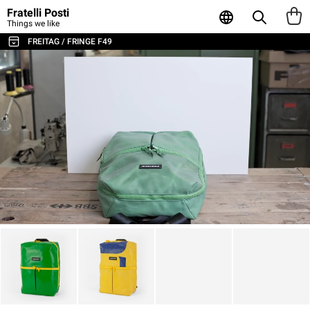
Fratelli Posti
Things we like
FREITAG / FRINGE F49
TUTTE LE BORSE E GLI ACCESSORI
BORSE A TRACOLLA E MESSENGER
ZAINI
SPORT E VIAGGI
BORSE PORTA LAPTOP
TOTE E SHOPPER
PORTAFOGLI E PORTACARTE
POUCH E CONTENITORI
CUSTODIE PER LAPTOP
AGENDA & NOTEBOOK