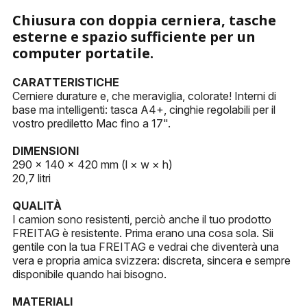
PORTACHIAVI
Chiusura con doppia cerniera, tasche
esterne e spazio sufficiente per un
ALTRI ACCESSORI
computer portatile.
CARATTERISTICHE
Cerniere durature e, che meraviglia, colorate! Interni di
base ma intelligenti: tasca A4+, cinghie regolabili per il
vostro prediletto Mac fino a 17".
DIMENSIONI
290 × 140 × 420 mm (l × w × h)
20,7 litri
QUALITÀ
I camion sono resistenti, perciò anche il tuo prodotto
FREITAG è resistente. Prima erano una cosa sola. Sii
gentile con la tua FREITAG e vedrai che diventerà una
vera e propria amica svizzera: discreta, sincera e sempre
disponibile quando hai bisogno.
MATERIALI