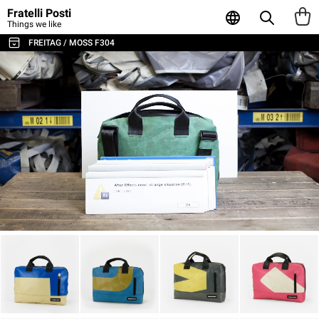
Fratelli Posti
Things we like
FREITAG / MOSS F304
TUTTE LE BORSE E GLI ACCESSORI
BORSE A TRACOLLA E MESSENGER
ZAINI
SPORT E VIAGGI
BORSE PORTA LAPTOP
TOTE E SHOPPER
PORTAFOGLI E PORTACARTE
POUCH E CONTENITORI
CUSTODIE PER LAPTOP
AGENDA & NOTEBOOK