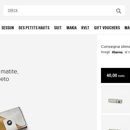
SESSUN
DES PETITS HAUTS
SUIT
MAKIA
RVLT
GIFT VOUCHERS
MA
Consegna stimat
Scegli
al c
matite,
40,00
EURO
reto