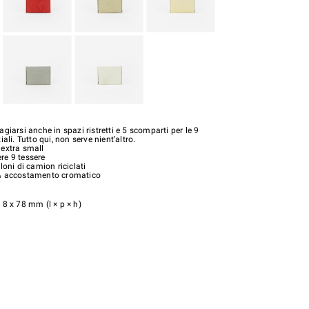
giarsi anche in spazi ristretti e 5 scomparti per le 9
ali. Tutto qui, non serve nient’altro.
 extra small
re 9 tessere
loni di camion riciclati
% accostamento cromatico
 8 x 78 mm (l × p × h)