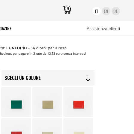
0
IT
EN
DE
GAZINE
Assistenza clienti
ta:
LUNEDÌ 10
- 14 giorni per il reso
heckout per pagare in 3 rate da 13,33 euro senza interessi
SCEGLI UN COLORE
south