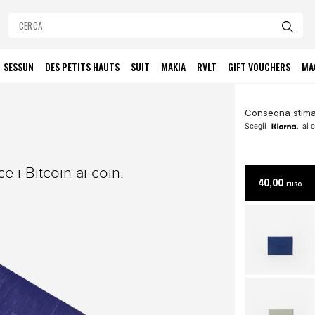
SESSUN
DES PETITS HAUTS
SUIT
MAKIA
RVLT
GIFT VOUCHERS
MA
Consegna stima
Scegli
al c
e i Bitcoin ai coin.
40,00
EURO