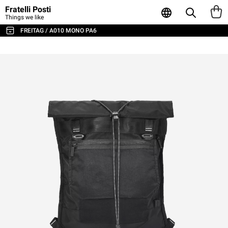
Fratelli Posti
Things we like
FREITAG / A010 MONO PA6
TUTTE LE BORSE E GLI ACCESSORI
BORSE A TRACOLLA E MESSENGER
ZAINI
SPORT E VIAGGI
BORSE PORTA LAPTOP
TOTE E SHOPPER
PORTAFOGLI E PORTACARTE
POUCH E CONTENITORI
CUSTODIE PER LAPTOP
AGENDA & NOTEBOOK