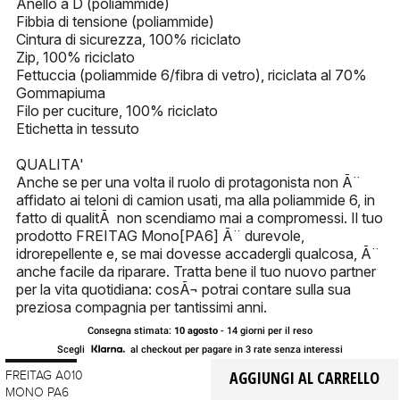
Anello a D (poliammide)
Fibbia di tensione (poliammide)
Cintura di sicurezza, 100% riciclato
Zip, 100% riciclato
Fettuccia (poliammide 6/fibra di vetro), riciclata al 70%
Gommapiuma
Filo per cuciture, 100% riciclato
Etichetta in tessuto
QUALITA'
Anche se per una volta il ruolo di protagonista non Ã¨
affidato ai teloni di camion usati, ma alla poliammide 6, in
fatto di qualitÃ non scendiamo mai a compromessi. Il tuo
prodotto FREITAG Mono[PA6] Ã¨ durevole,
idrorepellente e, se mai dovesse accadergli qualcosa, Ã¨
anche facile da riparare. Tratta bene il tuo nuovo partner
per la vita quotidiana: cosÃ¬ potrai contare sulla sua
preziosa compagnia per tantissimi anni.
Consegna stimata:
10 agosto
- 14 giorni per il reso
Scegli
al checkout per pagare in 3 rate senza interessi
FREITAG A010
MONO PA6