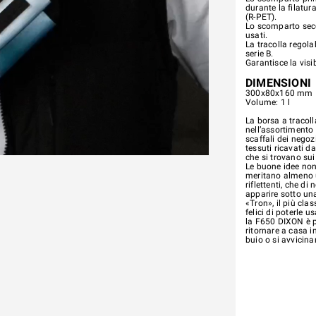
durante la filatur
(R-PET).
Lo scomparto seco
usati.
La tracolla regola
serie B.
Garantisce la visib
DIMENSIONI
300x80x160 mm
Volume: 1 l
La borsa a tracoll
nell’assortimento 
scaffali dei negoz
tessuti ricavati d
che si trovano sui
Le buone idee non s
meritano almeno 
riflettenti, che d
apparire sotto un
«Tron», il più cla
felici di poterle 
la F650 DIXON è pe
ritornare a casa i
buio o si avvicinan