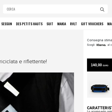
SESSUN
DES PETITS HAUTS
SUIT
MAKIA
RVLT
GIFT VOUCHERS
MA
Consegna stimat
Scegli
al c
ciclata e riflettente!
140,00
EURO
CARATTERIS
Lo scomparto princ