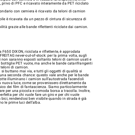
a, privo di PFC e ricavato interamente da PET riciclato
ndario con cerniera è ricavato da teloni di camion
bile è ricavata da un pezzo di cintura di sicurezza di
ilità grazie alle bande riflettenti riciclate dai camion.
a F650 DIXON, riciclata e riflettente, è approdata
FREITAG never-out-of-stock: per la prima volta, sugli
i non saranno esposti soltanto teloni di camion usati e
a bottiglie PET vuote, ma anche le bande catarifrangenti
 teloni di camion.
i buttano mai via, e tutti gli oggetti di qualità si
una seconda chance: questo vale anche per le bande
i notte illuminano i camion sull’autostrada facendoli
a nuova luce, come se provenissero direttamente da
ssico dei film di fantascienza. Siamo particolarmente
usare per una piccola e comoda borsa a tracolla. Inoltre,
rfetta per chi vuole fare un giro e per chi vuole
n bici, rendendosi ben visibile quando in strada è già
o le prime luci dell’alba.