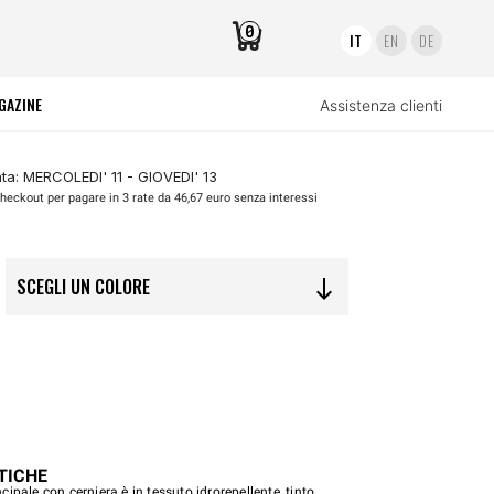
0
IT
EN
DE
GAZINE
Assistenza clienti
a: MERCOLEDI' 11 - GIOVEDI' 13
heckout per pagare in 3 rate da 46,67 euro senza interessi
SCEGLI UN COLORE
south
TICHE
ipale con cerniera è in tessuto idrorepellente, tinto