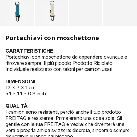
PORTACHIAVI
ALTRI ACCESSORI
Portachiavi con moschettone
CARATTERISTICHE
Portachiavi con moschettone da appendere ovunque e
ritrovare sempre. Il più piccolo Prodotto Riciclato
Individuale realizzato con teloni per camion usati.
DIMENSIONI
13 x 3 x 1 cm
5.1 x 1.1 x 0.3 inch
QUALITÀ
I camion sono resistenti, perciò anche il tuo prodotto
FREITAG è resistente. Prima erano una cosa sola. Sii
gentile con la tua FREITAG e vedrai che diventerà una
vera e propria amica svizzera: discreta, sincera e sempre
disponibile quando hai bisogno.