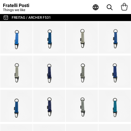
Fratelli Posti
Things we like
FREITAG / ARCHER F531
TUTTE LE BORSE E GLI ACCESSORI
BORSE A TRACOLLA E MESSENGER
ZAINI
SPORT E VIAGGI
BORSE PORTA LAPTOP
TOTE E SHOPPER
PORTAFOGLI E PORTACARTE
POUCH E CONTENITORI
CUSTODIE PER LAPTOP
AGENDA & NOTEBOOK