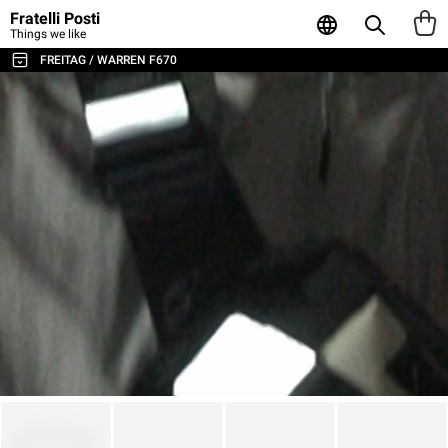
Fratelli Posti
Things we like
FREITAG / WARREN F670
TUTTE LE BORSE E GLI ACCESSORI
BORSE A TRACOLLA E MESSENGER
ZAINI
SPORT E VIAGGI
BORSE PORTA LAPTOP
TOTE E SHOPPER
PORTAFOGLI E PORTACARTE
POUCH E CONTENITORI
CUSTODIE PER LAPTOP
AGENDA & NOTEBOOK