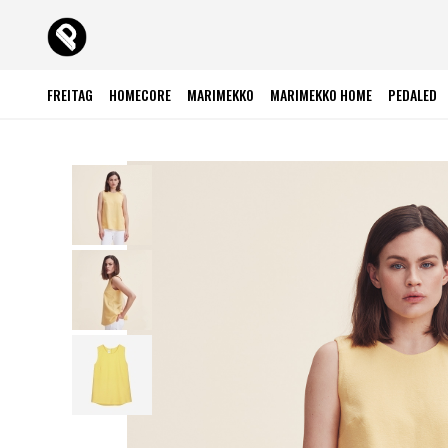
FREITAG
HOMECORE
MARIMEKKO
MARIMEKKO HOME
PEDALED