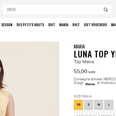
SESSUN
DES PETITS HAUTS
SUIT
MAKIA
RVLT
GIFT VOUCHERS
MA
MAKIA
LUNA TOP 
Top Makia
55,00
EURO
Consegna stimata: MERCOLE
Scegli
al checkout 
SIZE/TAGLIA
XS
S
M
L