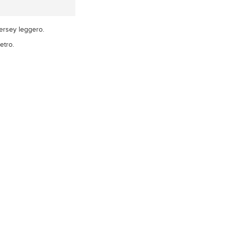
ersey leggero.
etro.
xx