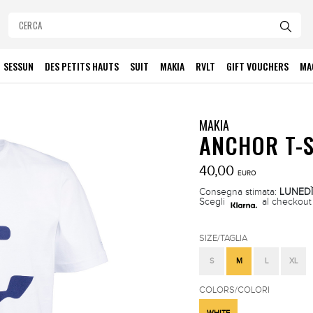
SESSUN
DES PETITS HAUTS
SUIT
MAKIA
RVLT
GIFT VOUCHERS
MA
MAKIA
ANCHOR T-S
40,00
EURO
Consegna stimata:
LUNEDÌ
Scegli
al checkout 
SIZE/TAGLIA
S
M
L
XL
COLORS/COLORI