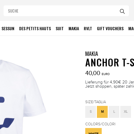
SESSUN
DES PETITS HAUTS
SUIT
MAKIA
RVLT
GIFT VOUCHERS
MA
MAKIA
ANCHOR T-S
40,00
EURO
Lieferung für 4,90€ 20 Ja
Jetzt shoppen, später zah
SIZE/TAGLIA
S
M
L
XL
COLORS/COLORI