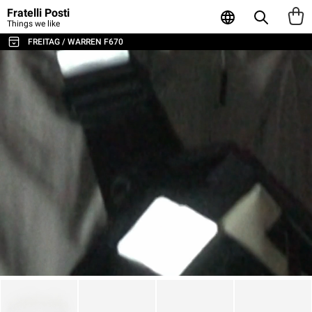
Fratelli Posti
Things we like
FREITAG / WARREN F670
ALL THE BAGS & ACCESSORIES
SHOULDER BAGS / MESSENGER
BACKPACKS
SPORT & TRAVEL
LAPTOP & BUSINESS BAGS
TOTE & SHOPPER
WALLETS & CARD HOLDER
POUCHES
LAPTOP SLEEVES
AGENDA & NOTEBOOKS