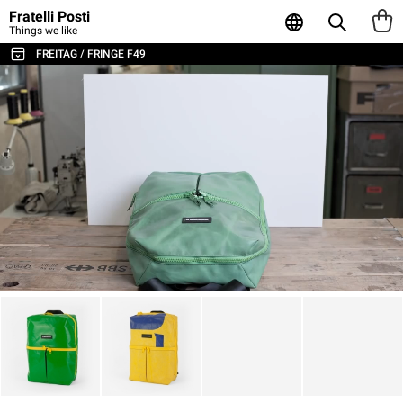
Fratelli Posti
Things we like
FREITAG / FRINGE F49
ALL THE BAGS & ACCESSORIES
SHOULDER BAGS / MESSENGER
BACKPACKS
SPORT & TRAVEL
LAPTOP & BUSINESS BAGS
TOTE & SHOPPER
WALLETS & CARD HOLDER
POUCHES
LAPTOP SLEEVES
AGENDA & NOTEBOOKS