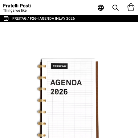
Fratelli Posti
Things we like
FREITAG / F26-I AGENDA INLAY 2026
TUTTE LE BORSE E GLI ACCESSORI
BORSE A TRACOLLA E MESSENGER
ZAINI
SPORT E VIAGGI
BORSE PORTA LAPTOP
TOTE E SHOPPER
PORTAFOGLI E PORTACARTE
POUCH E CONTENITORI
CUSTODIE PER LAPTOP
AGENDA & NOTEBOOK