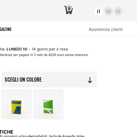
0
IT
EN
DE
GAZINE
Assistenza clienti
ta:
LUNEDÌ 10
- 14 giorni per il reso
heckout per pagare in 3 rate da 40,00 euro senza interessi
SCEGLI UN COLORE
south
TICHE
i organici e bio-degradabili. Include Agenda Inlay