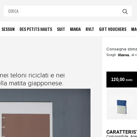
SESSUN
DES PETITS HAUTS
SUIT
MAKIA
RVLT
GIFT VOUCHERS
MA
Consegna stima
Scegli
al c
i teloni riciclati e nei
120,00
EURO
bella matita giapponese.
CARATTERIS
Componibile. Anell