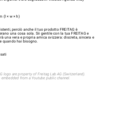
 (l × w × h)
stenti, perciò anche il tuo prodotto FREITAG è
erano una cosa sola. Sii gentile con la tua FREITAG e
rà una vera e propria amica svizzera: discreta, sincera e
le quando hai bisogno.
sati
 logo are property of Freitag Lab AG (Switzerland).
s embedded from a Youtube public channel.