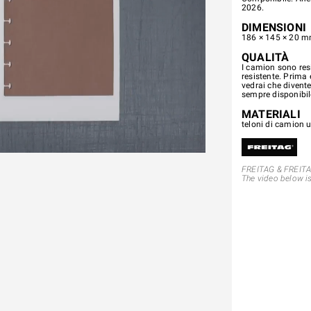
2026.
DIMENSIONI
186 × 145 × 20 mm
QUALITÀ
I camion sono resi
resistente. Prima 
vedrai che divente
sempre disponibi
MATERIALI
teloni di camion u
FREITAG & FREITAG
The video below i