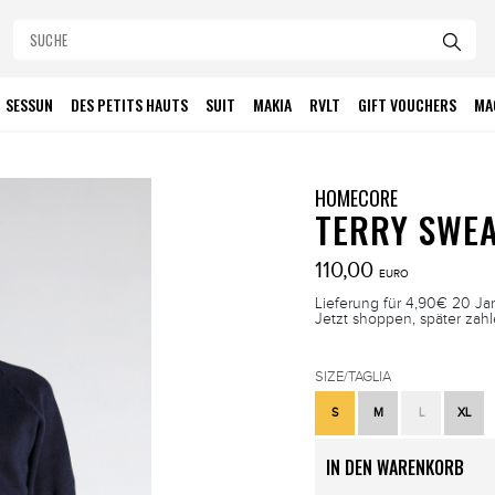
SESSUN
DES PETITS HAUTS
SUIT
MAKIA
RVLT
GIFT VOUCHERS
MA
HOMECORE
TERRY SWEA
110,00
EURO
Lieferung für 4,90€ 20 Ja
Jetzt shoppen, später zah
SIZE/TAGLIA
S
M
L
XL
IN DEN WARENKORB