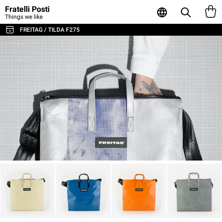
Fratelli Posti
Things we like
FREITAG / TILDA F275
ALL THE BAGS & ACCESSORIES
SHOULDER BAGS / MESSENGER
BACKPACKS
SPORT & TRAVEL
LAPTOP & BUSINESS BAGS
TOTE & SHOPPER
WALLETS & CARD HOLDER
POUCHES
LAPTOP SLEEVES
AGENDA & NOTEBOOKS