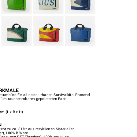
RKMALE
aumbüro für all deine urbanen Survivalkits. Passend
5'' im rausnehmbaren gepolsterten Fach.
m (L x B x H)
N
eht zu ca. 81%* aus rezyklierten Materialien:
er), 100% B-Ware