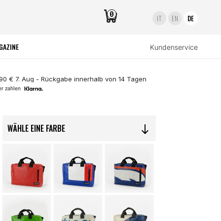
0
IT
EN
DE
GAZINE
Kundenservice
,90 € 7. Aug - Rückgabe innerhalb von 14 Tagen
er zahlen
WÄHLE EINE FARBE
south