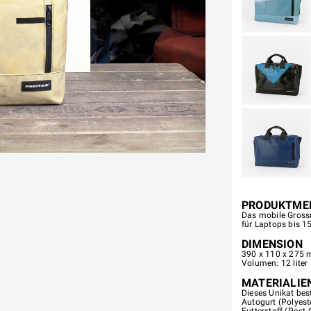
PRODUKTME
Das mobile Grossr
für Laptops bis 1
DIMENSION
390 x 110 x 275 m
Volumen: 12 liter
MATERIALIE
Dieses Unikat best
Autogurt (Polyest