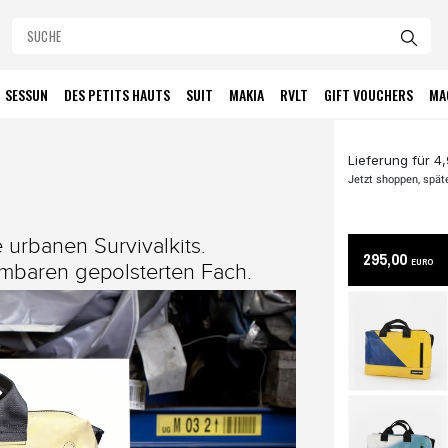
SESSUN
DES PETITS HAUTS
SUIT
MAKIA
RVLT
GIFT VOUCHERS
MA
Lieferung für 4
Jetzt shoppen, spät
 urbanen Survivalkits.
295,00
EURO
hmbaren gepolsterten Fach.