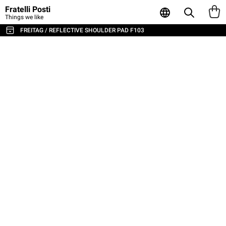
Fratelli Posti
Things we like
FREITAG / REFLECTIVE SHOULDER PAD F103
ALL THE BAGS & ACCESSORIES
SHOULDER BAGS / MESSENGER
BACKPACKS
SPORT & TRAVEL
LAPTOP & BUSINESS BAGS
TOTE & SHOPPER
WALLETS & CARD HOLDER
POUCHES
LAPTOP SLEEVES
AGENDA & NOTEBOOKS