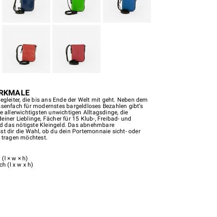
RKMALE
begleiter, die bis ans Ende der Welt mit geht. Neben dem
ssenfach für modernstes bargeldloses Bezahlen gibt’s
e allerwichtigsten unwichtigen Alltagsdinge, die
iner Lieblinge, Fächer für 15 Klub-, Freibad- und
 das nötigste Kleingeld. Das abnehmbare
st dir die Wahl, ob du dein Portemonnaie sicht- oder
r tragen möchtest.
(l × w × h)
ch (l x w x h)