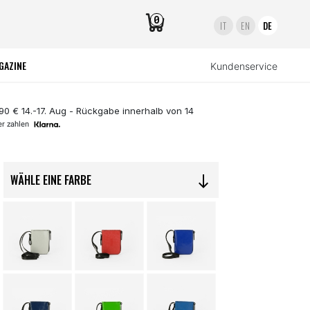
0
IT
EN
DE
GAZINE
Kundenservice
,90 € 14.-17. Aug - Rückgabe innerhalb von 14
er zahlen
WÄHLE EINE FARBE
south