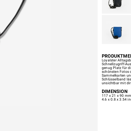
PRODUKTME
Loyalster Alltags
Schnellzugriff-Au
genug Platz für di
schönsten Fotos de
Sammelkarten und
Schlüsselband läs
unsichtbar mit di
DIMENSION
117 x 21 x 90 mm 
4.6 x 0.8 x 3.54 in