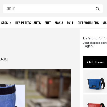
SESSUN
DES PETITS HAUTS
SUIT
MAKIA
RVLT
GIFT VOUCHERS
MA
Lieferung für 4
Jetzt shoppen, spät
Tagen
 bag
240,00
EURO