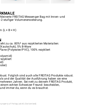
RKMALE
erkleinerte FREITAG Messenger Bag mit Innen- und
 2-stufiger Volumenerweiterung.
 (L × B × H)
N
eht zu ca. 80%* aus rezyklierten Materialien:
(Kautschuk), 5% B-Ware
ane (Polyester/PVC), 100% rezykliert
Polyamid)
ezykliert
id)
ester)
bust. Folglich sind auch alle FREITAG Produkte robust.
als und der Qualität der Ausführung haben sie eine
mehreren Jahren. Sei nett zu deinem FREITAG Produkt,
u einem echten Schweizer Freund: bescheiden,
 und immer da, wenn du es brauchst.
 property of Freitag Lab AG (Switzerland).