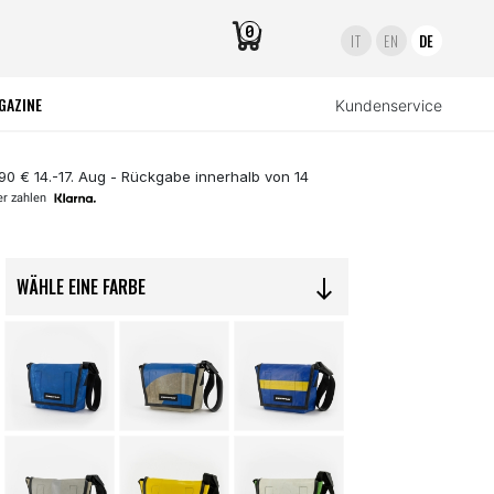
0
IT
EN
DE
GAZINE
Kundenservice
,90 € 14.-17. Aug - Rückgabe innerhalb von 14
er zahlen
WÄHLE EINE FARBE
south