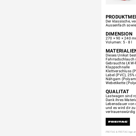
PRODUKTME
Der klassische, v
Aussenfach sowie
DIMENSION
270 × 90 × 240 mm
Volumen: 5 - 8 l
MATERIALIE
Dieses Unikat best
Fahrradschlauch 
Gebrauchte LKW-Pl
Klappschnalle
Klettverschluss (
Label (PVC), 25% r
Nähgarn (Polyam
Webetikette (Poly
QUALITAT
Lastwagen sind ro
Dank ihres Materi
Lebensdauer von 
und es wird dir z
vertrauenswürdig
FREITAG & FREITAG logo are