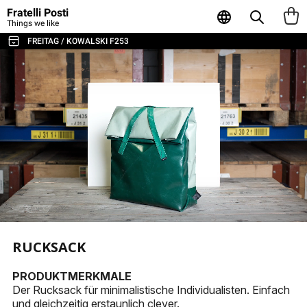
Fratelli Posti
Things we like
FREITAG / KOWALSKI F253
ALL THE BAGS & ACCESSORIES
SHOULDER BAGS / MESSENGER
BACKPACKS
SPORT & TRAVEL
LAPTOP & BUSINESS BAGS
TOTE & SHOPPER
WALLETS & CARD HOLDER
POUCHES
RUCKSACK
LAPTOP SLEEVES
PRODUKTMERKMALE
Der Rucksack für minimalistische Individualisten. Einfach
AGENDA & NOTEBOOKS
und gleichzeitig erstaunlich clever.