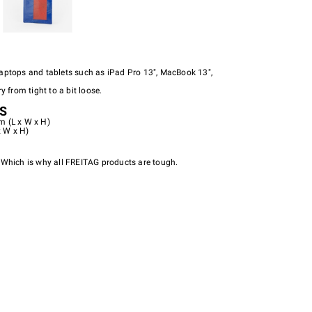
aptops and tablets such as iPad Pro 13", MacBook 13",
y from tight to a bit loose.
S
m (L x W x H)
x W x H)
 Which is why all FREITAG products are tough.