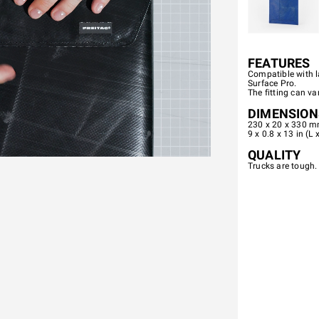
FEATURES
Compatible with l
Surface Pro.
The fitting can var
DIMENSION
230 x 20 x 330 m
9 x 0.8 x 13 in (L 
QUALITY
Trucks are tough.