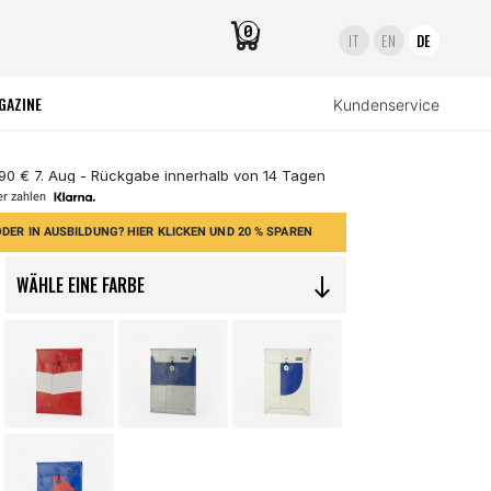
0
IT
EN
DE
GAZINE
Kundenservice
,90 € 7. Aug - Rückgabe innerhalb von 14 Tagen
er zahlen
DER IN AUSBILDUNG? HIER KLICKEN UND 20 % SPAREN
WÄHLE EINE FARBE
south