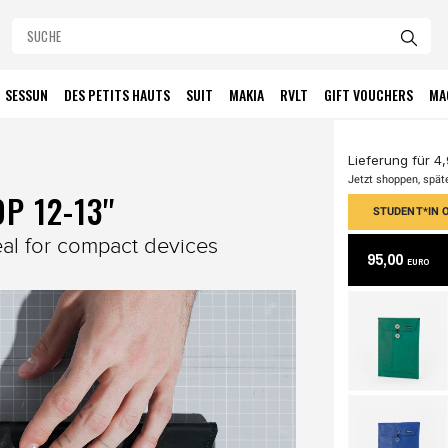
SESSUN
DES PETITS HAUTS
SUIT
MAKIA
RVLT
GIFT VOUCHERS
MA
Lieferung für 4
Jetzt shoppen, spät
 12-13''
STUDENT*IN O
eal for compact devices
95,00
EURO