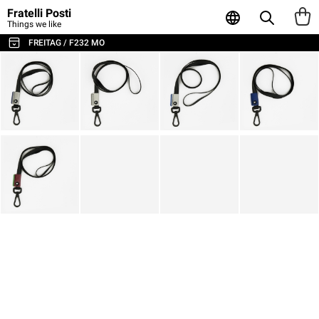
Fratelli Posti
Things we like
FREITAG / F232 MO
ALL THE BAGS & ACCESSORIES
SHOULDER BAGS / MESSENGER
BACKPACKS
SPORT & TRAVEL
LAPTOP & BUSINESS BAGS
TOTE & SHOPPER
WALLETS & CARD HOLDER
POUCHES
LAPTOP SLEEVES
AGENDA & NOTEBOOKS