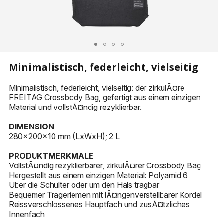
KEYHOLDERS
OTHER ACCESSORIES
Minimalistisch, federleicht, vielseitig
Minimalistisch, federleicht, vielseitig: der zirkulÃ¤re
FREITAG Crossbody Bag, gefertigt aus einem einzigen
Material und vollstÃ¤ndig rezyklierbar.
DIMENSION
280x200x10 mm (LxWxH); 2 L
PRODUKTMERKMALE
VollstÃ¤ndig rezyklierbarer, zirkulÃ¤rer Crossbody Bag
Hergestellt aus einem einzigen Material: Polyamid 6
Uber die Schulter oder um den Hals tragbar
Bequemer Trageriemen mit lÃ¤ngenverstellbarer Kordel
Reissverschlossenes Hauptfach und zusÃ¤tzliches
Innenfach