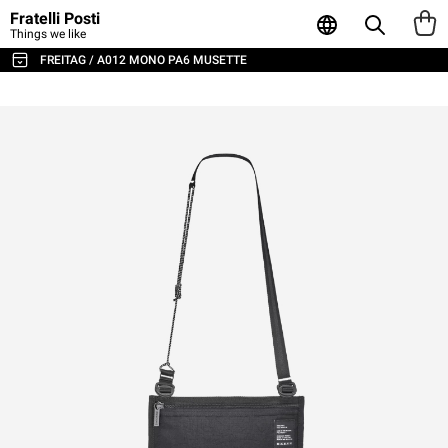
Fratelli Posti
Things we like
FREITAG / A012 MONO PA6 MUSETTE
ALL THE BAGS & ACCESSORIES
SHOULDER BAGS / MESSENGER
BACKPACKS
SPORT & TRAVEL
LAPTOP & BUSINESS BAGS
TOTE & SHOPPER
WALLETS & CARD HOLDER
POUCHES
LAPTOP SLEEVES
AGENDA & NOTEBOOKS